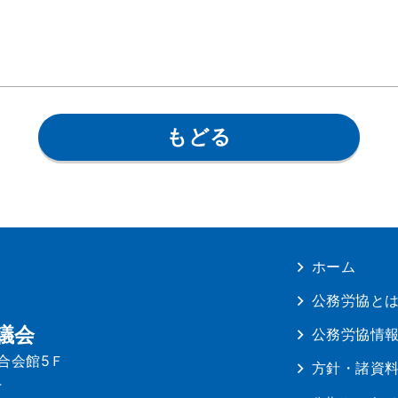
もどる
ホーム
公務労協と
議会
公務労協情
連合会館5Ｆ
方針・諸資
4