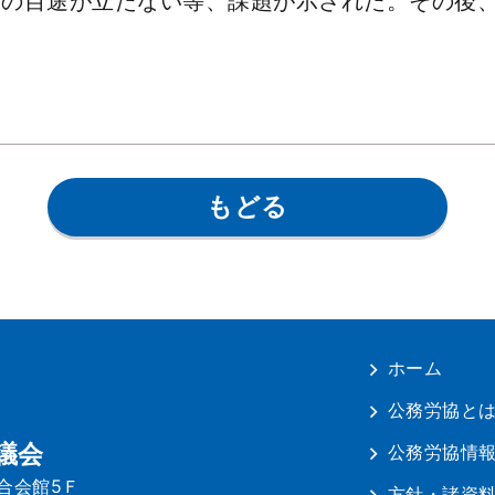
建の目途が立たない等、課題が示された。その後
もどる
ホーム
公務労協と
議会
公務労協情
連合会館5Ｆ
方針・諸資