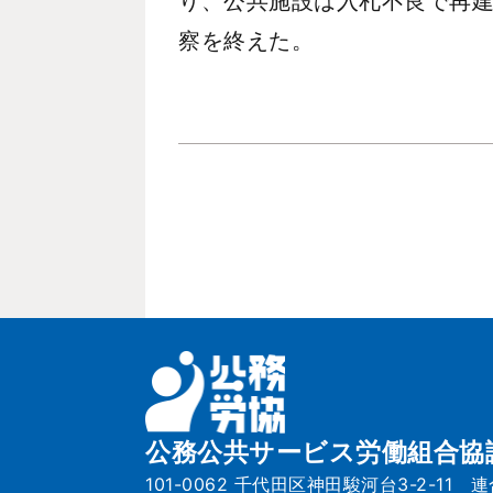
り、公共施設は入札不良で再
察を終えた。
公務公共サービス労働組合協
101-0062 千代田区神田駿河台3-2-11 