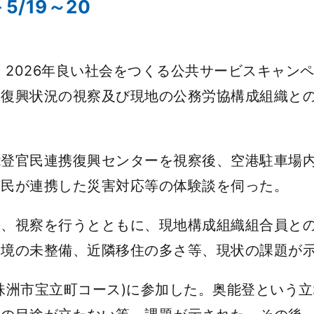
/19～20
、2026年良い社会をつくる公共サービスキャン
の復興状況の視察及び現地の公務労協構成組織と
官民連携復興センターを視察後、空港駐車場内 仮
官民が連携した災害対応等の体験談を伺った。
、視察を行うとともに、現地構成組織組合員との
環境の未整備、近隣移住の多さ等、現状の課題が
洲市宝立町コース)に参加した。奥能登という