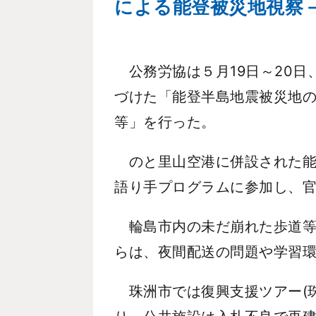
による能登被災地視察－5
公務労協は５月19日～20日
づけた「能登半島地震被災地
等」を行った。
のと里山空港に併設された能登
語り手プログラムに参加し、
輪島市内の未だ崩れた歩道等
らは、夜間配送の問題や学習
珠洲市では復興支援ツアー(珠