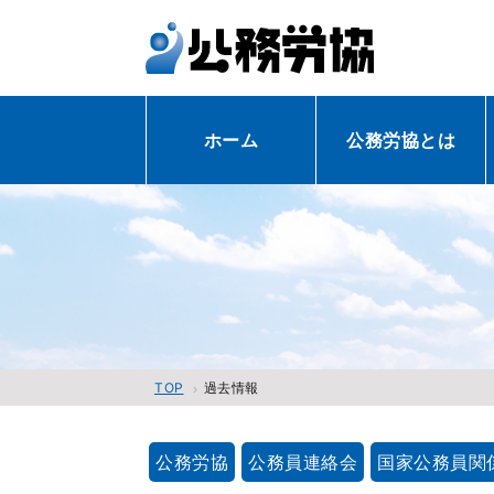
ホーム
公務労協とは
過去情報
TOP
公務労協
公務員連絡会
国家公務員関