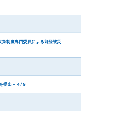
政策制度専門委員による能登被災
を提出－４/９