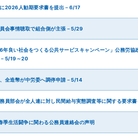
に2026人勧期要求書を提出－6/17
員会事情聴取で組合側が主張－5/29
26年良い社会をつくる公共サービスキャンペーン」公務労協
－5/19～20
、全造幣が中労委へ調停申請－5/14
務員部会が全人連に対し民間給与実態調査等に関する要求書
26春季生活闘争に関わる公務員連絡会の声明