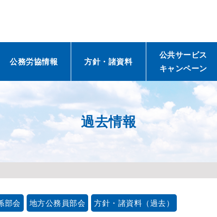
公共サービス
公務労協情報
方針・諸資料
キャンペーン
過去情報
係部会
地方公務員部会
方針・諸資料（過去）