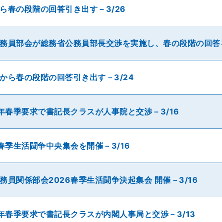
ら春の段階の回答引き出す－3/26
務員部会が総務省公務員部長交渉を実施し、春の段階の回答を
から春の段階の回答引き出す－3/24
6年春季要求で書記長クラスが人事院と交渉－3/16
6春季生活闘争中央集会を開催－3/16
務員関係部会2026春季生活闘争決起集会 開催－3/16
6年春季要求で書記長クラスが内閣人事局と交渉－3/13